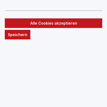
Produkte filtern
Alle Cookies akzeptieren
Keine Produkte gefunden.
Speichern
Service-Hotline
Vertrag widerrufen
Rechtliches
Informationen