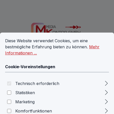
Zum Hauptinhalt springen
Cookie-Voreinstellungen
Diese Website verwendet Cookies, um eine bestmögliche E
Diese Website verwendet Cookies, um eine
bestmögliche Erfahrung bieten zu können.
Mehr
Informationen ...
Ware
Cookie-Voreinstellungen
Technisch erforderlich
FAQ
Idee 1
Statistiken
Idee 1
Marketing
Komfortfunktionen